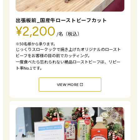
出張板前_国産牛ローストビーフカット
¥2,200
/名（税込）
※50名様から承ります。
じっくりスロークックで焼き上げたオリジナルの
ロースト
ビーフをお客様の目の前でカッティング。
一度食べたら忘れられない絶品ローストビーフは、
リピー
ト率No.1です。
VIEW MORE