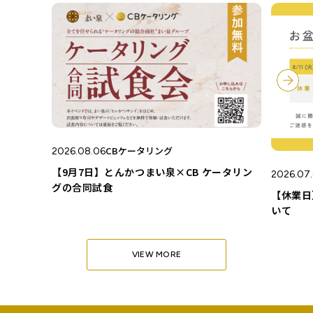
CBケータリング
2026.08.06
【9月7日】とんかつまい泉×CB ケータリン
2026.07.
グの合同試食
【休業日
いて
VIEW MORE