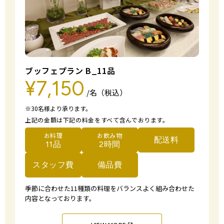
ブッフェプラン B_11品
¥7,150
/名（税込）
※30名様より承ります。
上記の金額は下記の料金をすべて含んでおります。
お料理
お飲み物
配送料
11品
2時間
スタッフ費
備品費
季節に合わせた11種類の料理をバランスよく
組み合わせた
内容となっております。