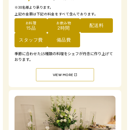
※30名様より承ります。
上記の金額は下記の料金をすべて含んでおります。
お料理
お飲み物
配送料
15品
2時間
スタッフ費
備品費
季節に合わせた15種類の料理をシェフが
丹念に作り上げて
おります。
VIEW MORE