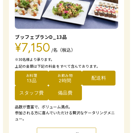
ブッフェプランD_13品
¥7,150
/名（税込）
※30名様より承ります。
上記の金額は下記の料金をすべて含んでおります。
お料理
お飲み物
配送料
13品
2時間
スタッフ費
備品費
品数が豊富で、ボリューム満点。
参加される方に喜んでいただける贅沢なケータリングメニ
ュー。