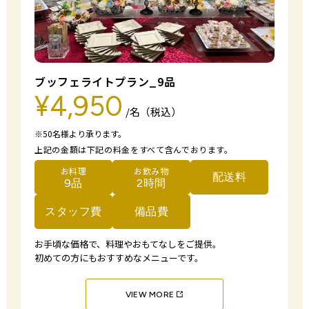
ブッフェライトプラン_9品
¥4,950
/名（税込）
※50名様より承ります。
上記の金額は下記の料金をすべて含んでおります。
お料理
お飲み物
配送料
9品
2時間
スタッフ費
備品費
お手頃な価格で、料理やおもてなしをご提供。
初めての方にもおすすめなメニューです。
VIEW MORE