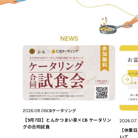
NEWS
CBケータリング
2026.08.06
【9月7日】とんかつまい泉×CB ケータリン
2026.07.
グの合同試食
【休業日
いて