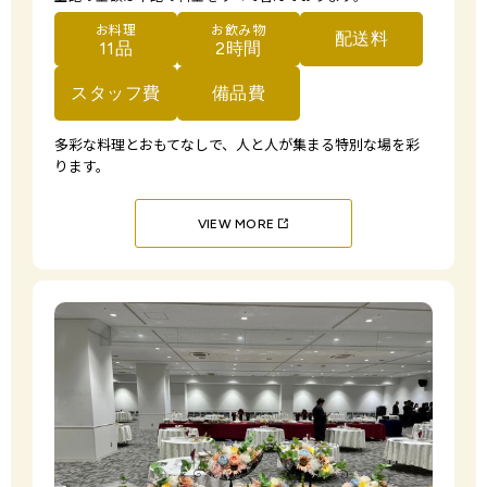
お料理
お飲み物
配送料
11品
2時間
スタッフ費
備品費
多彩な料理とおもてなしで、
人と人が集まる特別な場を彩
ります。
VIEW MORE