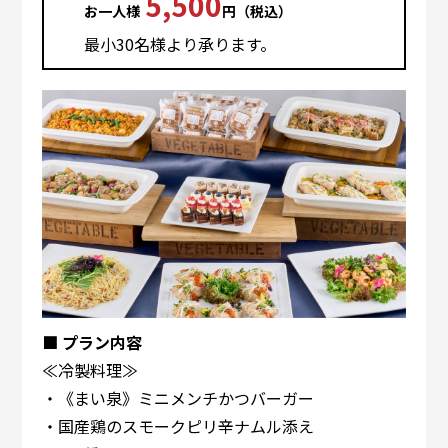
5,500
お⼀⼈様
円（税込）
最⼩30名様より承ります。
■ プラン内容
≪冷製料理≫
・《まい泉》ミニメンチかつバーガー
・国産鶏のスモークピリ辛ナムル添え