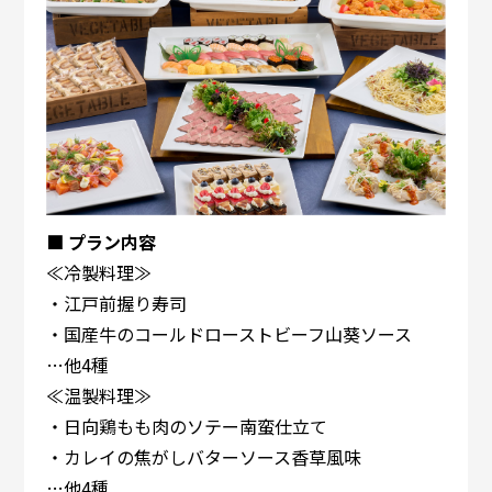
■ プラン内容
≪冷製料理≫
・江戸前握り寿司
・国産牛のコールドローストビーフ山葵ソース
…他4種
≪温製料理≫
・日向鶏もも肉のソテー南蛮仕立て
・カレイの焦がしバターソース香草風味
…他4種