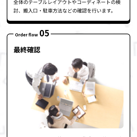
全体のテーブルレイアウトやコーディネートの検
討、搬⼊⼝・駐⾞⽅法などの確認を⾏います。
05
Order flow
最終確認