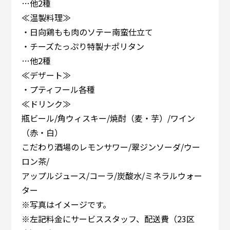
…他2種
≪温製料理≫
・日向鶏もも肉のソテー南蛮仕立て
・チーズたっぷり特製ナポリタン
…他2種
≪デザート≫
・プティフール各種
≪ドリンク≫
瓶ビール/角ウィスキー/焼酎（麦・芋）/ワイン
（赤・白）
こだわり酒場のレモンサワー/翠ジンソーダ/ウー
ロン茶/
アップルジュース/コーラ/炭酸水/ミネラルウォー
ター
※写真はイメージです。
※左記料金にサービススタッフ、配送費（23区