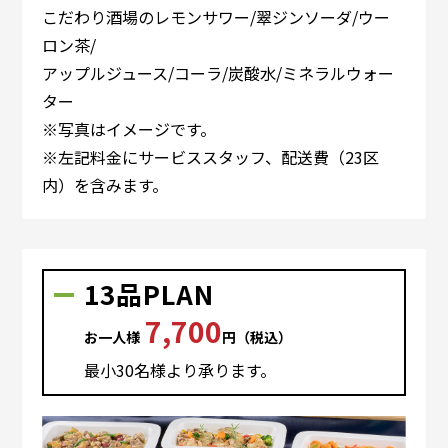
こだわり酒場のレモンサワー/翠ジンソーダ/ウー
ロン茶/
アップルジュース/コーラ/炭酸水/ミネラルウォー
ター
※写真はイメージです。
※左記料金にサービススタッフ、配送費（23区
内）を含みます。
13品PLAN
7,700
お⼀⼈様
円（税込）
最⼩30名様より承ります。