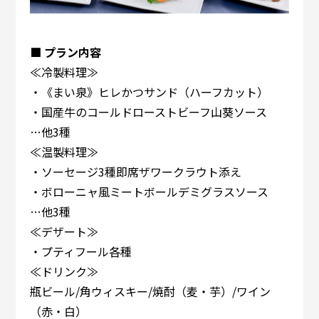
■ プラン内容
≪冷製料理≫
・《まい泉》ヒレかつサンド（ハーフカット）
・国産牛のコールドローストビーフ山葵ソース
…他3種
≪温製料理≫
・ソーセージ3種即席ザワークラウト添え
・ボローニャ風ミートボールデミグラスソース
…他3種
≪デザート≫
・プティフール各種
≪ドリンク≫
瓶ビール/角ウィスキー/焼酎（麦・芋）/ワイン
（赤・白）