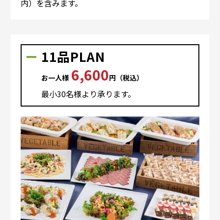
内）を含みます。
11品PLAN
6,600
お⼀⼈様
円（税込）
最⼩30名様より承ります。