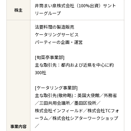
井筒まい泉株式会社（100%出資）サント
株主
リーグループ
法要料理の製造販売
ケータリングサービス
パーティーの企画・運営
[旬菜亭事業部]
主な取引先：都内および近県を中心に約
300社
[ケータリング事業部]
主な取引先(敬称略)：英国大使館／外務省
／三田共用会議所／墨田区役所／
株式会社インフィールド／株式会社TCフォ
ーラム／株式会社シアターワークショップ
／
事業内容