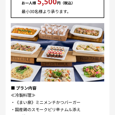
5,500
お⼀⼈様
円（税込）
最⼩30名様より承ります。
■ プラン内容
≪冷製料理≫
・《まい泉》ミニメンチかつバーガー
・国産鶏のスモークピリ辛ナムル添え