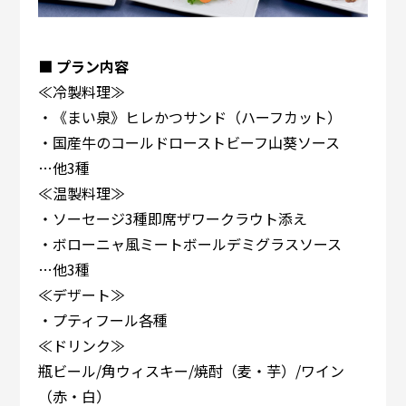
■ プラン内容
≪冷製料理≫
・《まい泉》ヒレかつサンド（ハーフカット）
・国産牛のコールドローストビーフ山葵ソース
…他3種
≪温製料理≫
・ソーセージ3種即席ザワークラウト添え
・ボローニャ風ミートボールデミグラスソース
…他3種
≪デザート≫
・プティフール各種
≪ドリンク≫
瓶ビール/角ウィスキー/焼酎（麦・芋）/ワイン
（赤・白）