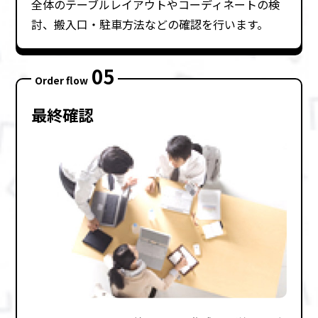
全体のテーブルレイアウトやコーディネートの検
討、搬⼊⼝・駐⾞⽅法などの確認を⾏います。
05
Order flow
最終確認