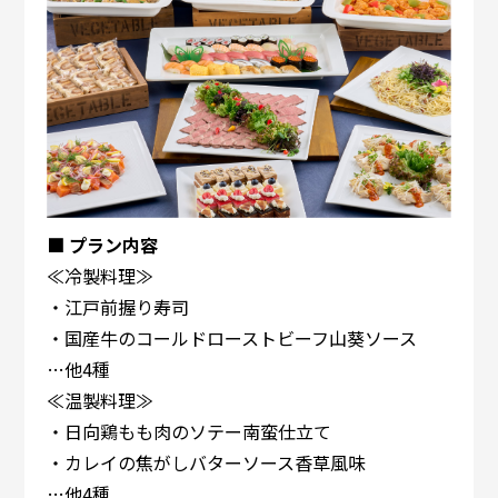
■ プラン内容
≪冷製料理≫
・江戸前握り寿司
・国産牛のコールドローストビーフ山葵ソース
…他4種
≪温製料理≫
・日向鶏もも肉のソテー南蛮仕立て
・カレイの焦がしバターソース香草風味
…他4種