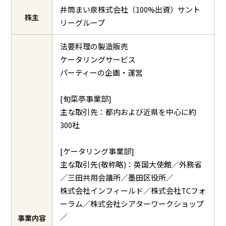
井筒まい泉株式会社（100%出資）サント
株主
リーグループ
法要料理の製造販売
ケータリングサービス
パーティーの企画・運営
[旬菜亭事業部]
主な取引先：都内および近県を中心に約
300社
[ケータリング事業部]
主な取引先(敬称略)：英国大使館／外務省
／三田共用会議所／墨田区役所／
株式会社インフィールド／株式会社TCフォ
ーラム／株式会社シアターワークショップ
／
事業内容