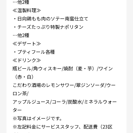
…他2種
≪温製料理≫
・日向鶏もも肉のソテー南蛮仕立て
・チーズたっぷり特製ナポリタン
…他2種
≪デザート≫
・プティフール各種
≪ドリンク≫
瓶ビール/角ウィスキー/焼酎（麦・芋）/ワイン
（赤・白）
こだわり酒場のレモンサワー/翠ジンソーダ/ウー
ロン茶/
アップルジュース/コーラ/炭酸水/ミネラルウォー
ター
※写真はイメージです。
※左記料金にサービススタッフ、配送費（23区