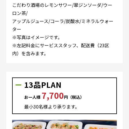
こだわり酒場のレモンサワー/翠ジンソーダ/ウー
ロン茶/
アップルジュース/コーラ/炭酸水/ミネラルウォー
ター
※写真はイメージです。
※左記料金にサービススタッフ、配送費（23区
内）を含みます。
13品PLAN
7,700
お⼀⼈様
円（税込）
最⼩30名様より承ります。