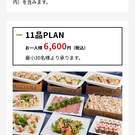
内）を含みます。
11品PLAN
6,600
お⼀⼈様
円（税込）
最⼩30名様より承ります。