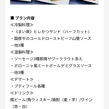
■ プラン内容
≪冷製料理≫
・《まい泉》ヒレかつサンド（ハーフカット）
・国産牛のコールドローストビーフ山葵ソース
…他3種
≪温製料理≫
・ソーセージ3種即席ザワークラウト添え
・ボローニャ風ミートボールデミグラスソース
…他3種
≪デザート≫
・プティフール各種
≪ドリンク≫
瓶ビール/角ウィスキー/焼酎（麦・芋）/ワイン
（赤・白）