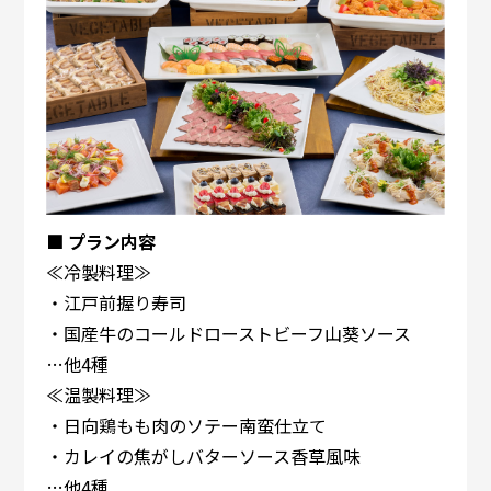
■ プラン内容
≪冷製料理≫
・江戸前握り寿司
・国産牛のコールドローストビーフ山葵ソース
…他4種
≪温製料理≫
・日向鶏もも肉のソテー南蛮仕立て
・カレイの焦がしバターソース香草風味
…他4種