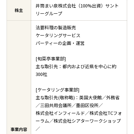
井筒まい泉株式会社（100%出資）サント
株主
リーグループ
法要料理の製造販売
ケータリングサービス
パーティーの企画・運営
[旬菜亭事業部]
主な取引先：都内および近県を中心に約
300社
[ケータリング事業部]
主な取引先(敬称略)：英国大使館／外務省
／三田共用会議所／墨田区役所／
株式会社インフィールド／株式会社TCフォ
ーラム／株式会社シアターワークショップ
／
事業内容