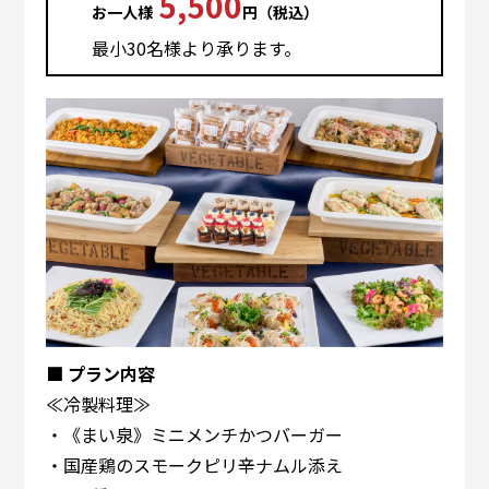
5,500
お⼀⼈様
円（税込）
最⼩30名様より承ります。
■ プラン内容
≪冷製料理≫
・《まい泉》ミニメンチかつバーガー
・国産鶏のスモークピリ辛ナムル添え