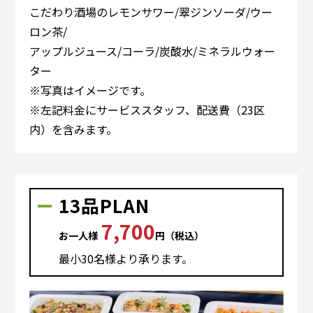
こだわり酒場のレモンサワー/翠ジンソーダ/ウー
ロン茶/
アップルジュース/コーラ/炭酸水/ミネラルウォー
ター
※写真はイメージです。
※左記料金にサービススタッフ、配送費（23区
内）を含みます。
13品PLAN
7,700
お⼀⼈様
円（税込）
最⼩30名様より承ります。