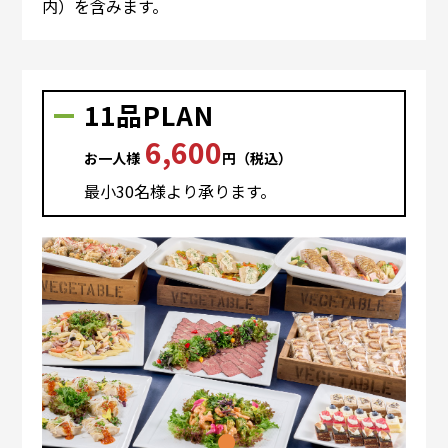
内）を含みます。
11品PLAN
6,600
お⼀⼈様
円（税込）
最⼩30名様より承ります。