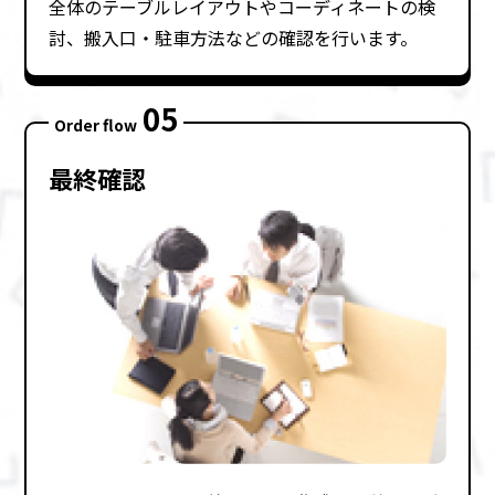
全体のテーブルレイアウトやコーディネートの検
討、搬⼊⼝・駐⾞⽅法などの確認を⾏います。
05
Order flow
最終確認