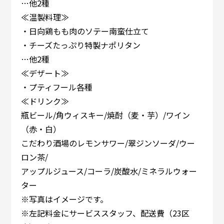
…他2種
≪温製料理≫
・日向鶏もも肉のソテー南蛮仕立て
・チーズたっぷり特製ナポリタン
…他2種
≪デザート≫
・プティフール各種
≪ドリンク≫
瓶ビール/角ウィスキー/焼酎（麦・芋）/ワイン
（赤・白）
こだわり酒場のレモンサワー/翠ジンソーダ/ウー
ロン茶/
アップルジュース/コーラ/炭酸水/ミネラルウォー
ター
※写真はイメージです。
※左記料金にサービススタッフ、配送費（23区