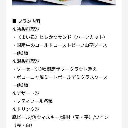
■ プラン内容
≪冷製料理≫
・《まい泉》ヒレかつサンド（ハーフカット）
・国産牛のコールドローストビーフ山葵ソース
…他3種
≪温製料理≫
・ソーセージ3種即席ザワークラウト添え
・ボローニャ風ミートボールデミグラスソース
…他3種
≪デザート≫
・プティフール各種
≪ドリンク≫
瓶ビール/角ウィスキー/焼酎（麦・芋）/ワイン
（赤・白）