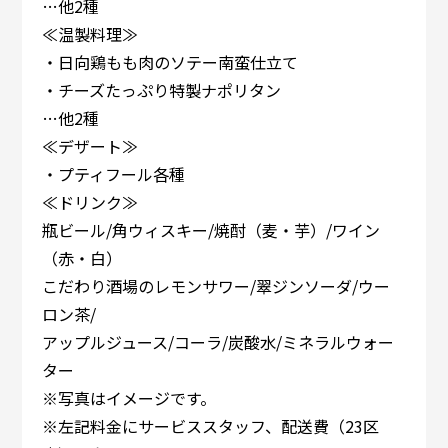
…他2種
≪温製料理≫
・日向鶏もも肉のソテー南蛮仕立て
・チーズたっぷり特製ナポリタン
…他2種
≪デザート≫
・プティフール各種
≪ドリンク≫
瓶ビール/角ウィスキー/焼酎（麦・芋）/ワイン
（赤・白）
こだわり酒場のレモンサワー/翠ジンソーダ/ウー
ロン茶/
アップルジュース/コーラ/炭酸水/ミネラルウォー
ター
※写真はイメージです。
※左記料金にサービススタッフ、配送費（23区