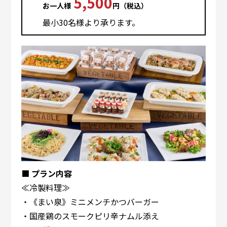
5,500
お⼀⼈様
円（税込）
最⼩30名様より承ります。
■ プラン内容
≪冷製料理≫
・《まい泉》ミニメンチかつバーガー
・国産鶏のスモークピリ辛ナムル添え