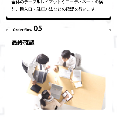
全体のテーブルレイアウトやコーディネートの検
討、搬⼊⼝・駐⾞⽅法などの確認を⾏います。
05
Order flow
最終確認