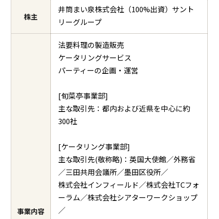
井筒まい泉株式会社（100%出資）サント
株主
リーグループ
法要料理の製造販売
ケータリングサービス
パーティーの企画・運営
[旬菜亭事業部]
主な取引先：都内および近県を中心に約
300社
[ケータリング事業部]
主な取引先(敬称略)：英国大使館／外務省
／三田共用会議所／墨田区役所／
株式会社インフィールド／株式会社TCフォ
ーラム／株式会社シアターワークショップ
／
事業内容