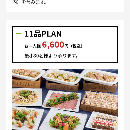
内）を含みます。
11品PLAN
6,600
お⼀⼈様
円（税込）
最⼩30名様より承ります。