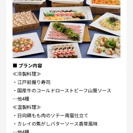
■ プラン内容
≪冷製料理≫
・江戸前握り寿司
・国産牛のコールドローストビーフ山葵ソース
…他4種
≪温製料理≫
・日向鶏もも肉のソテー南蛮仕立て
・カレイの焦がしバターソース香草風味
…他4種