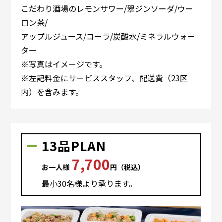
こだわり酒場のレモンサワー/翠ジンソーダ/ウー
ロン茶/
アップルジュース/コーラ/炭酸水/ミネラルウォー
ター
※写真はイメージです。
※左記料金にサービススタッフ、配送費（23区
内）を含みます。
13品PLAN
7,700
お⼀⼈様
円（税込）
最⼩30名様より承ります。