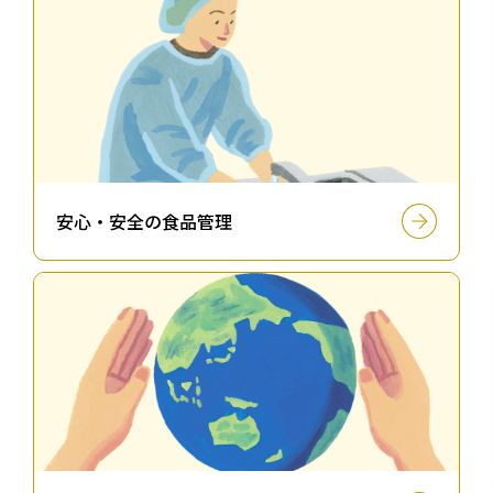
安⼼・安全の⾷品管理