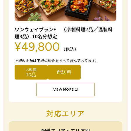
ワンウェイプランE （冷製料理7品／温製料
理3品）10名分想定
¥49,800
（税込）
上記の金額は下記の料金をすべて含んでおります。
お料理
配送料
10品
VIEW MORE
対応エリア
配送エリア・エリア別