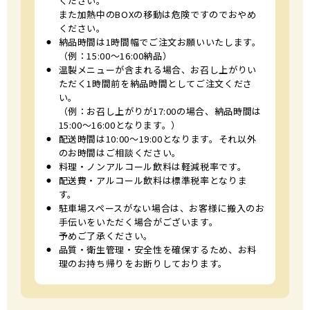
ください。
また加熱中のBOXの移動は危険ですのでおやめ
ください。
⚫︎
納品時間は1時間幅でご注文お願いいたします。
（例：15:00〜16:00納品）
⚫︎
温製メニューが含まれる場合、お召し上がりい
ただく1時間前を納品時間としてご注文くださ
い。
（例：お召し上がりが17:00の場合、納品時間は
15:00〜16:00となります。）
⚫︎
配送時間は10:00〜19:00となります。それ以外
のお時間はご相談ください。
⚫︎
料理・ノンアルコール飲料は軽減税率です。
⚫︎
配送費・アルコール飲料は標準税率となりま
す。
⚫︎
駐車場スペースがない場合は、お客様に搬入のお
手伝いをいただく場合がございます。
予めご了承ください。
⚫︎
品質・衛生管理・安全性を確保するため、お料
理のお持ち帰りをお断りしております。