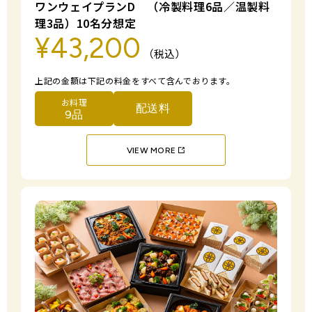
ワンウェイプランD （冷製料理6品／温製料
理3品）10名分想定
¥43,200
（税込）
上記の金額は下記の料金をすべて含んでおります。
お料理
配送料
9品
VIEW MORE